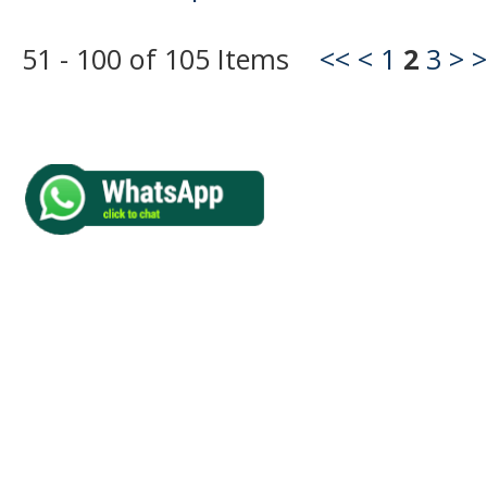
51 - 100 of 105 Items
<<
<
1
2
3
>
>