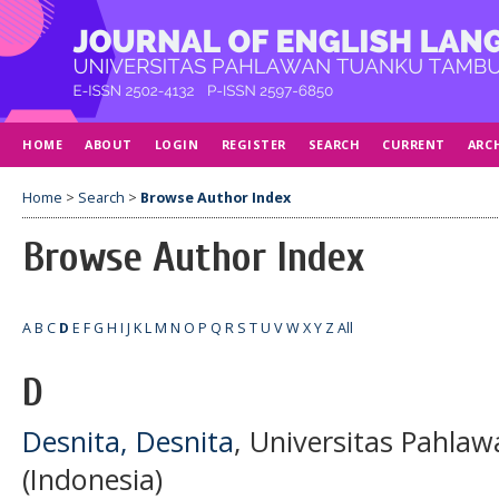
HOME
ABOUT
LOGIN
REGISTER
SEARCH
CURRENT
ARC
Home
>
Search
>
Browse Author Index
Browse Author Index
A
B
C
D
E
F
G
H
I
J
K
L
M
N
O
P
Q
R
S
T
U
V
W
X
Y
Z
All
D
Desnita, Desnita
, Universitas Pahl
(Indonesia)