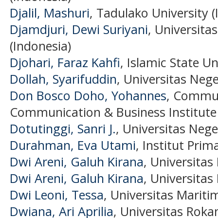
Djalil, Mashuri
, Tadulako University (
Djamdjuri, Dewi Suriyani
, Universita
(Indonesia)
Djohari, Faraz Kahfi
, Islamic State Un
Dollah, Syarifuddin
, Universitas Neg
Don Bosco Doho, Yohannes
, Commun
Communication & Business Institute 
Dotutinggi, Sanri J.
, Universitas Nege
Durahman, Eva Utami
, Institut Pri
Dwi Areni, Galuh Kirana
, Universita
Dwi Areni, Galuh Kirana
, Universita
Dwi Leoni, Tessa
, Universitas Maritim
Dwiana, Ari Aprilia
, Universitas Roka