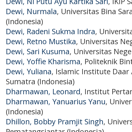
Dewi, Ni Putu Ayu Kartika Sari
, IKIP 
Dewi, Nurmala
, Universitas Bina Sa
(Indonesia)
Dewi, Radeni Sukma Indra
, Universi
Dewi, Retno Mustika
, Universitas Ne
Dewi, Sari Kusuma
, Universitas Nege
Dewi, Yoffie Kharisma
, Politeknik Bi
Dewi, Yuliana
, Islamic Institute Da
Sumatra (Indonesia)
Dharmawan, Leonard
, Institut Pert
Dharmawan, Yanuarius Yanu
, Unive
(Indonesia)
Dhillon, Bobby Pramjit Singh
, Unive
Pematangsiantar (Indonesia)