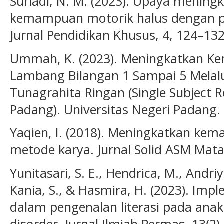
Suriadi, N. M. (2023). Upaya mening
kemampuan motorik halus dengan p
Jurnal Pendidikan Khusus, 4, 124–132
Ummah, K. (2023). Meningkatkan 
Lambang Bilangan 1 Sampai 5 Melal
Tunagrahita Ringan (Single Subject R
Padang). Universitas Negeri Padang.
Yaqien, I. (2018). Meningkatkan kem
metode karya. Jurnal Solid ASM Mata
Yunitasari, S. E., Hendrica, M., Andriya
Kania, S., & Hasmira, H. (2023). Im
dalam pengenalan literasi pada ana
disorder. Jurnal Ilmiah Permas, 13(2)