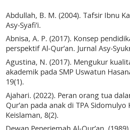
Abdullah, B. M. (2004). Tafsir Ibnu Ka
Asy-Syafi’i.
Abnisa, A. P. (2017). Konsep pendidi
perspektif Al-Qur’an. Jurnal Asy-Syuk
Agustina, N. (2017). Mengukur kuali
akademik pada SMP Uswatun Hasanah
19(1).
Ajahari. (2022). Peran orang tua dal
Qur’an pada anak di TPA Sidomulyo 
Keislaman, 8(2).
Dewan Penerjemah Al-Qur’an. (1989).